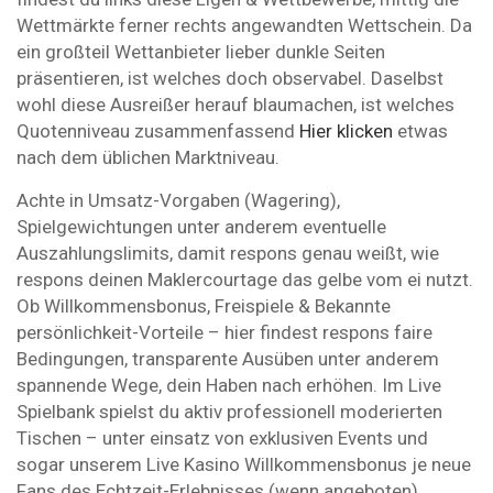
Wettmärkte ferner rechts angewandten Wettschein. Da
ein großteil Wettanbieter lieber dunkle Seiten
präsentieren, ist welches doch observabel. Daselbst
wohl diese Ausreißer herauf blaumachen, ist welches
Quotenniveau zusammenfassend
Hier klicken
etwas
nach dem üblichen Marktniveau.
Achte in Umsatz-Vorgaben (Wagering),
Spielgewichtungen unter anderem eventuelle
Auszahlungslimits, damit respons genau weißt, wie
respons deinen Maklercourtage das gelbe vom ei nutzt.
Ob Willkommensbonus, Freispiele & Bekannte
persönlichkeit-Vorteile – hier findest respons faire
Bedingungen, transparente Ausüben unter anderem
spannende Wege, dein Haben nach erhöhen. Im Live
Spielbank spielst du aktiv professionell moderierten
Tischen – unter einsatz von exklusiven Events und
sogar unserem Live Kasino Willkommensbonus je neue
Fans des Echtzeit-Erlebnisses (wenn angeboten).