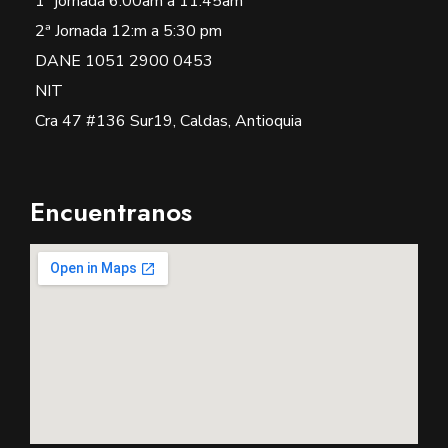
1ª jornada 6:00am a 11:45am
2ª Jornada 12:m a 5:30 pm
DANE 1051 2900 0453
NIT
Cra 47 #136 Sur19, Caldas, Antioquia
Encuentranos