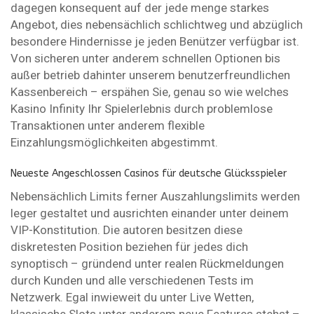
dagegen konsequent auf der jede menge starkes
Angebot, dies nebensächlich schlichtweg und abzüglich
besondere Hindernisse je jeden Benützer verfügbar ist.
Von sicheren unter anderem schnellen Optionen bis
außer betrieb dahinter unserem benutzerfreundlichen
Kassenbereich – erspähen Sie, genau so wie welches
Kasino Infinity Ihr Spielerlebnis durch problemlose
Transaktionen unter anderem flexible
Einzahlungsmöglichkeiten abgestimmt.
Neueste Angeschlossen Casinos für deutsche Glücksspieler
Nebensächlich Limits ferner Auszahlungslimits werden
leger gestaltet und ausrichten einander unter deinem
VIP-Konstitution. Die autoren besitzen diese
diskretesten Position beziehen für jedes dich
synoptisch – gründend unter realen Rückmeldungen
durch Kunden und alle verschiedenen Tests im
Netzwerk. Egal inwieweit du unter Live Wetten,