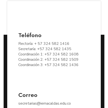
Teléfono
Rectoría: + 57 324 582 1416
Secretaría: +57 324 582 1435
Coordinación 1: +57 324 582 1608
Coordinación 2: +57 324 582 1509
Coordinación 3: +57 324 582 1436
Correo
secretarias@iemacaldas.edu.co