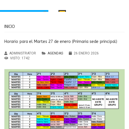
INICIO
INICIO
PORTAMIENTO
MANUAL DE CONVIVENCIA
Santa Inés
Horario para el Martes 27 de enero (Primaria sede principal)
RECURSOS EDUCATIVOS
aria Principal
ADMINISTRATOR
AGENDAS
26 ENERO 2026
Institución Educativa María
ndaria y Media
VISTO: 1742
MENÚ
Auxiliadora Caldas
Agendas
Antioquia
Noticias
sos Educativos
Servicios
PTAFI3.0
cas de privacidad