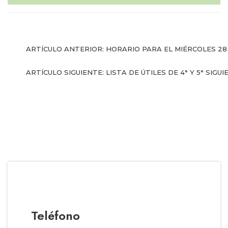
l Prest-Math para
docentes
Ser Quiero Saber
ARTÍCULO ANTERIOR: HORARIO PARA EL MIÉRCOLES 28
ARTÍCULO SIGUIENTE: LISTA DE ÚTILES DE 4° Y 5°
SIGUI
Teléfono