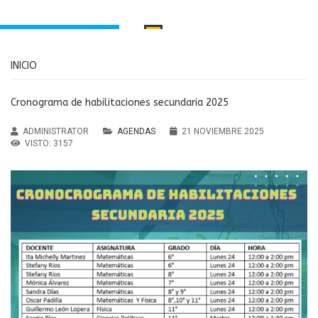
INICIO
INICIO
PORTAMIENTO
MANUAL DE CONVIVENCIA
Santa Inés
Cronograma de habilitaciones secundaria 2025
RECURSOS EDUCATIVOS
aria Principal
ADMINISTRATOR
AGENDAS
21 NOVIEMBRE 2025
Institución Educativa María
ndaria y Media
VISTO: 3157
MENÚ
Auxiliadora Caldas
Agendas
Antioquia
Noticias
sos Educativos
Servicios
PTAFI3.0
cas de privacidad