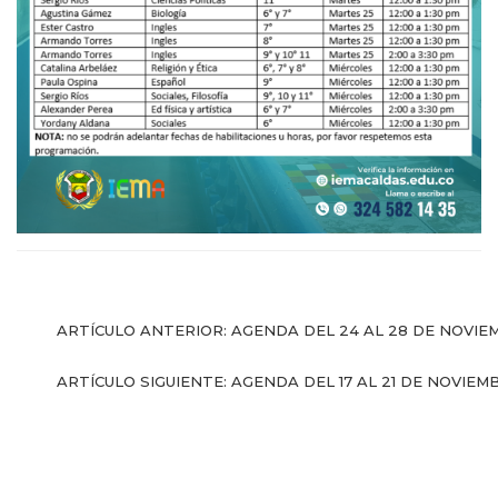
l Prest-Math para
docentes
Ser Quiero Saber
ARTÍCULO ANTERIOR: AGENDA DEL 24 AL 28 DE NOVI
ARTÍCULO SIGUIENTE: AGENDA DEL 17 AL 21 DE NOVIE