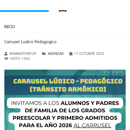
INICIO
INICIO
PORTAMIENTO
MANUAL DE CONVIVENCIA
Santa Inés
Carrusel Ludico Pedagogico
RECURSOS EDUCATIVOS
aria Principal
ADMINISTRATOR
AGENDAS
17 OCTUBRE 2025
Institución Educativa María
ndaria y Media
VISTO: 1362
MENÚ
Auxiliadora Caldas
Agendas
Antioquia
Noticias
sos Educativos
Servicios
PTAFI3.0
cas de privacidad