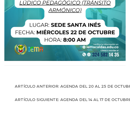
l Prest-Math para
docentes
Ser Quiero Saber
ARTÍCULO ANTERIOR: AGENDA DEL 20 AL 25 DE OCTU
ARTÍCULO SIGUIENTE: AGENDA DEL 14 AL 17 DE OCTUB