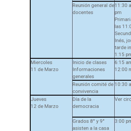
Reunión general de
11:30 
docentes
pm
Primari
las 11:
Secunda
Inés, j
tarde i
1:15 p
Miercoles
Inicio de clases
6:15 a
11 de Marzo
Informaciones
12:00 
generales
Reunión comité de
10:30 
convivencia
Jueves
Día de la
Ver cir
12 de Marzo
democracia
Grados 8° y 9°
3:00 p
asisten a la casa