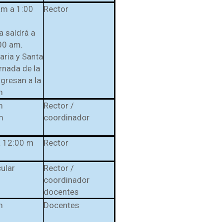
am a 1:00
Rector
a saldrá a
00 am.
ria y Santa
ornada de la
ngresan a la
m
m
Rector /
m
coordinador
a 12:00 m
Rector
cular
Rector /
coordinador
docentes
m
Docentes