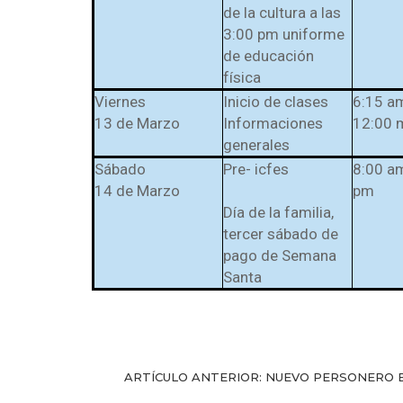
de la cultura a las
3:00 pm uniforme
de educación
física
Viernes
Inicio de clases
6:15 a
13 de Marzo
Informaciones
12:00 
generales
Sábado
Pre- icfes
8:00 a
14 de Marzo
pm
Día de la familia,
tercer sábado de
pago de Semana
Santa
ARTÍCULO ANTERIOR: NUEVO PERSONERO 