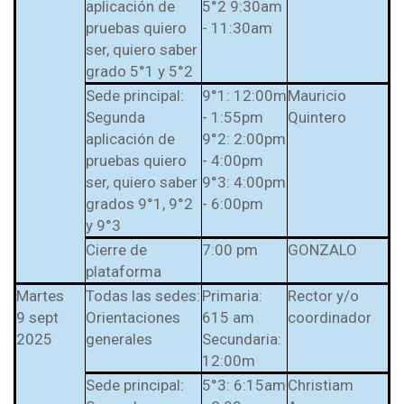
aplicación de
5°2 9:30am
l Prest-Math para
pruebas quiero
- 11:30am
docentes
ser, quiero saber
Ser Quiero Saber
grado 5°1 y 5°2
Sede principal:
9°1: 12:00m
Mauricio
Segunda
- 1:55pm
Quintero
aplicación de
9°2: 2:00pm
pruebas quiero
- 4:00pm
ser, quiero saber
9°3: 4:00pm
grados 9°1, 9°2
- 6:00pm
y 9°3
Cierre de
7:00 pm
GONZALO
plataforma
Martes
Todas las sedes:
Primaria:
Rector y/o
9 sept
Orientaciones
615 am
coordinador
2025
generales
Secundaria:
12:00m
Sede principal:
5°3: 6:15am
Christiam