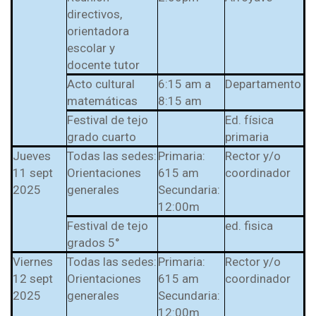
directivos,
orientadora
escolar y
docente tutor
Acto cultural
6:15 am a
Departamento
matemáticas
8:15 am
Festival de tejo
Ed. física
grado cuarto
primaria
Jueves
Todas las sedes:
Primaria:
Rector y/o
11 sept
Orientaciones
615 am
coordinador
2025
generales
Secundaria:
12:00m
Festival de tejo
ed. fisica
grados 5°
Viernes
Todas las sedes:
Primaria:
Rector y/o
12 sept
Orientaciones
615 am
coordinador
2025
generales
Secundaria:
12:00m