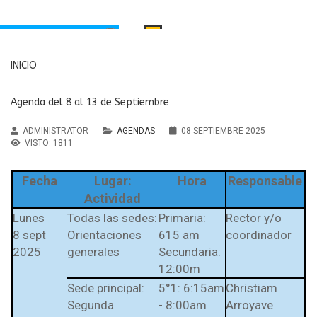
INICIO
INICIO
PORTAMIENTO
MANUAL DE CONVIVENCIA
Santa Inés
Agenda del 8 al 13 de Septiembre
RECURSOS EDUCATIVOS
aria Principal
ADMINISTRATOR
AGENDAS
08 SEPTIEMBRE 2025
Institución Educativa María
ndaria y Media
VISTO: 1811
MENÚ
Auxiliadora Caldas
Fecha
Lugar:
Hora
Responsable
Agendas
Antioquia
Actividad
Noticias
Lunes
Todas las sedes:
Primaria:
Rector y/o
sos Educativos
8 sept
Orientaciones
615 am
coordinador
2025
generales
Secundaria:
Servicios
12:00m
PTAFI3.0
Sede principal:
5°1: 6:15am
Christiam
cas de privacidad
Segunda
- 8:00am
Arroyave