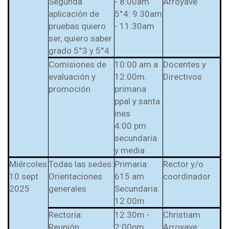
Segunda
- 8:00am
Arroyave
aplicación de
5°4: 9:30am
pruebas quiero
- 11:30am
ser, quiero saber
grado 5°3 y 5°4
Comisiones de
10:00 am a
Docentes y
evaluación y
12:00m.
Directivos
promoción
primaria
ppal y santa
ines
4:00 pm
secundaria
y media
Miércoles
Todas las sedes:
Primaria:
Rector y/o
10 sept
Orientaciones
615 am
coordinador
2025
generales
Secundaria:
12:00m
Rectoría:
12:30m -
Christiam
Reunión
2:00pm
Arroyave