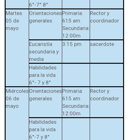
l Prest-Math para
6°-7° 8°
docentes
Martes
Orientaciones
Primaria:
Rector y
Ser Quiero Saber
05 de
generales
615 am
coordinador
mayo
Secundaria:
12:00m
Eucaristía
3:15 pm
sacerdote
secundaria y
media
Habilidades
para la vida
6°- 7 y 8°
Miércoles
Orientaciones
Primaria:
Rector y
06 de
generales
615 am
coordinador
mayo
Secundaria:
12:00m
Habilidades
para la vida
6°-7 y 8°