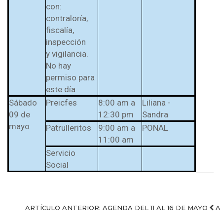
con:
contraloría,
fiscalía,
inspección
y vigilancia.
No hay
permiso para
este día
Sábado
Preicfes
8:00 am a
Liliana -
09 de
12:30 pm
Sandra
mayo
Patrulleritos
9:00 am a
PONAL
11:00 am
Servicio
Social
ARTÍCULO ANTERIOR: AGENDA DEL 11 AL 16 DE MAYO
A