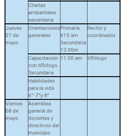
Charlas
ambientales
secundaria
Jueves
Orientaciones
Primaria:
Rector y
07 de
generales
615 am
coordinador
mayo
Secundaria:
12:00m
Capacitación
11:00 am
tiflólogo
con tiflólogo.
Secundaria
Habilidades
para la vida
6°-7°y 8°
Viernes
Asamblea
08 de
general de
mayo
docentes y
directivos del
municipio