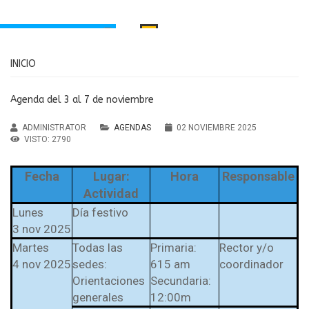
INICIO
INICIO
PORTAMIENTO
MANUAL DE CONVIVENCIA
Santa Inés
Agenda del 3 al 7 de noviembre
RECURSOS EDUCATIVOS
aria Principal
ADMINISTRATOR
AGENDAS
02 NOVIEMBRE 2025
Institución Educativa María
ndaria y Media
VISTO: 2790
MENÚ
Auxiliadora Caldas
Fecha
Lugar:
Hora
Responsable
Agendas
Antioquia
Actividad
Noticias
Lunes
Día festivo
sos Educativos
3 nov 2025
Martes
Todas las
Primaria:
Rector y/o
Servicios
4 nov 2025
sedes:
615 am
coordinador
PTAFI3.0
Orientaciones
Secundaria:
cas de privacidad
generales
12:00m