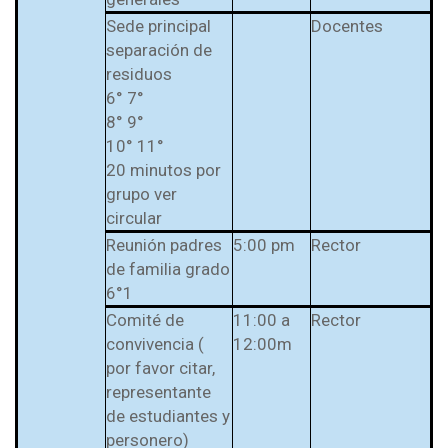
Sede principal
Docentes
separación de
residuos
6° 7°
8° 9°
10° 11°
20 minutos por
grupo ver
circular
Reunión padres
5:00 pm
Rector
de familia grado
6°1
Comité de
11:00 a
Rector
convivencia (
12:00m
por favor citar,
representante
de estudiantes y
personero)