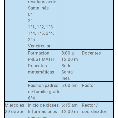
residuos sede
Santa Inés
0°
2°
1°1, 1°2, 1°3
1°4, 1°5, 2°4,
2°5
Ver circular
Formación
8:00 a
Docentes
PREST MATH
12:00 m
Docentes
Sede
matemáticas
Santa
Inés
Reunión padres
5:00 pm
Rector
de familia grado
6°4
Miércoles
Inicio de clases
6:15 am
Rector /
29 de abril
Informaciones
12:00 m
coordinador
generales