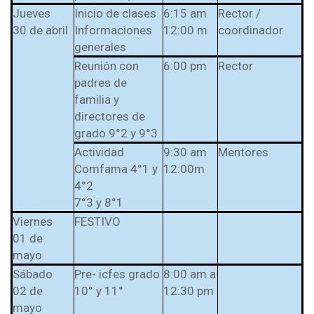
Jueves
Inicio de clases
6:15 am
Rector /
30 de abril
Informaciones
12:00 m
coordinador
generales
Reunión con
6:00 pm
Rector
padres de
familia y
directores de
grado 9°2 y 9°3
Actividad
9:30 am
Mentores
Comfama 4°1 y
12:00m
4°2
7°3 y 8°1
Viernes
FESTIVO
01 de
mayo
Sábado
Pre- icfes grado
8:00 am a
02 de
10° y 11°
12:30 pm
mayo