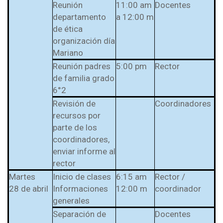
l Prest-Math para
Reunión
11:00 am
Docentes
docentes
departamento
a 12:00 m
de ética
Ser Quiero Saber
organización día
Mariano
Reunión padres
5:00 pm
Rector
de familia grado
6°2
Revisión de
Coordinadores
recursos por
parte de los
coordinadores,
enviar informe al
rector
Martes
Inicio de clases
6:15 am
Rector /
28 de abril
Informaciones
12:00 m
coordinador
generales
Separación de
Docentes