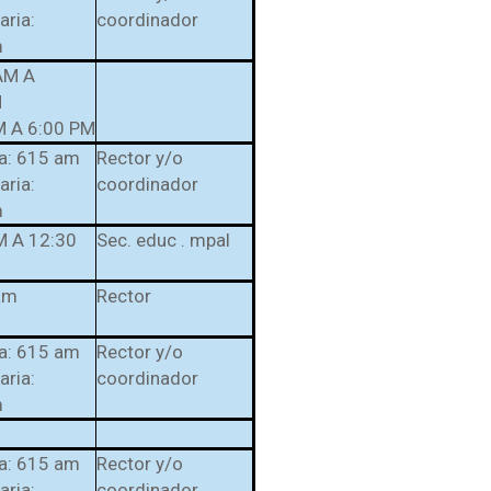
ria:
coordinador
m
AM A
M
M A 6:00 PM
ia: 615 am
Rector y/o
ria:
coordinador
m
M A 12:30
Sec. educ . mpal
am
Rector
ia: 615 am
Rector y/o
ria:
coordinador
m
ia: 615 am
Rector y/o
ria:
coordinador