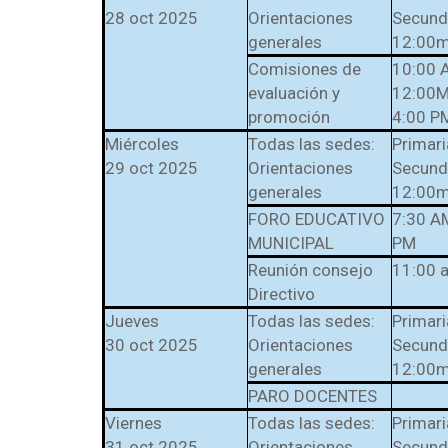
28 oct 2025
Orientaciones
Secunda
generales
12:00
Comisiones de
10:00 
evaluación y
12:00
promoción
4:00 P
Miércoles
Todas las sedes:
Primar
29 oct 2025
Orientaciones
Secunda
generales
12:00
FORO EDUCATIVO
7:30 A
MUNICIPAL
PM
Reunión consejo
11:00 
Directivo
Jueves
Todas las sedes:
Primar
30 oct 2025
Orientaciones
Secunda
generales
12:00
PARO DOCENTES
Viernes
Todas las sedes:
Primar
31 oct 2025
Orientaciones
Secunda