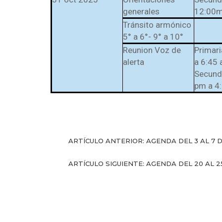
generales
12:00
Tránsito armónico
5° a 6°- 9° a 10°
Reunion Voz de
Primari
alerta
a 6:45
Secunda
pm a 4
ARTÍCULO ANTERIOR: AGENDA DEL 3 AL 7
ARTÍCULO SIGUIENTE: AGENDA DEL 20 AL 