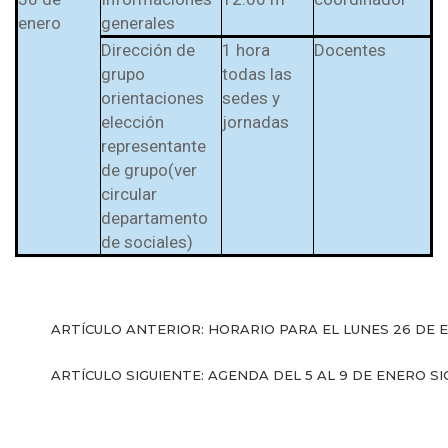
enero
generales
Dirección de
1 hora
Docentes
grupo
todas las
orientaciones
sedes y
elección
jornadas
representante
de grupo(ver
circular
departamento
de sociales)
ARTÍCULO ANTERIOR: HORARIO PARA EL LUNES 26 DE E
ARTÍCULO SIGUIENTE: AGENDA DEL 5 AL 9 DE ENERO
SI