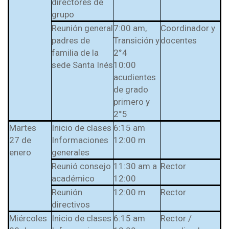
directores de
l Prest-Math para
grupo
docentes
Reunión general
7:00 am,
Coordinador y
Ser Quiero Saber
padres de
Transición y
docentes
familia de la
2°4
sede Santa Inés
10:00
acudientes
de grado
primero y
2°5
Martes
Inicio de clases
6:15 am
27 de
Informaciones
12:00 m
enero
generales
Reunió consejo
11:30 am a
Rector
académico
12:00
Reunión
12:00 m
Rector
directivos
Miércoles
Inicio de clases
6:15 am
Rector /