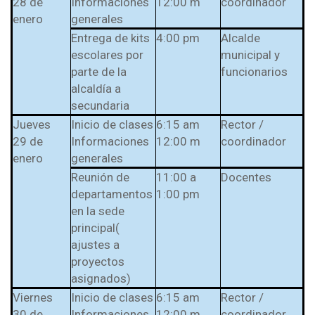
28 de
Informaciones
12:00 m
coordinador
enero
generales
Entrega de kits
4:00 pm
Alcalde
escolares por
municipal y
parte de la
funcionarios
alcaldía a
secundaria
Jueves
Inicio de clases
6:15 am
Rector /
29 de
Informaciones
12:00 m
coordinador
enero
generales
Reunión de
11:00 a
Docentes
departamentos
1:00 pm
en la sede
principal(
ajustes a
proyectos
asignados)
Viernes
Inicio de clases
6:15 am
Rector /
30 de
Informaciones
12:00 m
coordinador