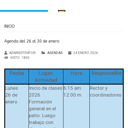
INICIO
INICIO
PORTAMIENTO
MANUAL DE CONVIVENCIA
Santa Inés
Agenda del 26 al 30 de enero
RECURSOS EDUCATIVOS
aria Principal
ADMINISTRATOR
AGENDAS
24 ENERO 2026
Institución Educativa María
ndaria y Media
VISTO: 1850
MENÚ
Auxiliadora Caldas
Fecha
Lugar:
Hora
Responsable
Agendas
Antioquia
Actividad
Noticias
Lunes
Inicio de clases
6:15 am
Rector y
sos Educativos
26 de
2026
12:00 m
coordinadores
enero
Formación
Servicios
general en el
PTAFI3.0
patio. Luego
cas de privacidad
trabajo con