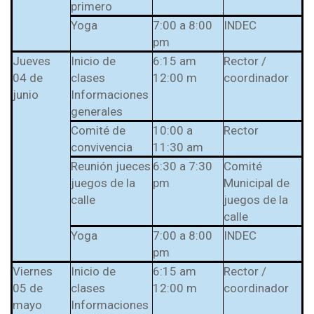
primero
Yoga
7:00 a 8:00
INDEC
pm
Jueves
Inicio de
6:15 am
Rector /
04 de
clases
12:00 m
coordinador
junio
Informaciones
generales
Comité de
10:00 a
Rector
convivencia
11:30 am
Reunión jueces
6:30 a 7:30
Comité
juegos de la
pm
Municipal de
calle
juegos de la
calle
Yoga
7:00 a 8:00
INDEC
pm
Viernes
Inicio de
6:15 am
Rector /
05 de
clases
12:00 m
coordinador
mayo
Informaciones