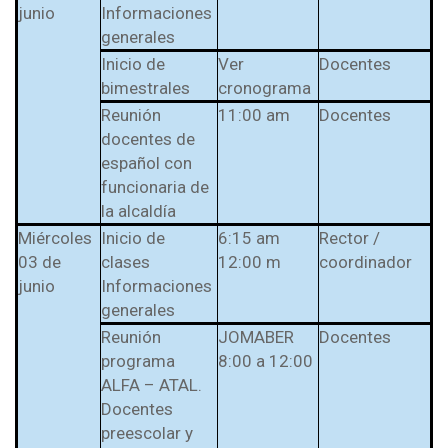
l Prest-Math para
junio
Informaciones
docentes
generales
Ser Quiero Saber
Inicio de
Ver
Docentes
bimestrales
cronograma
Reunión
11:00 am
Docentes
docentes de
español con
funcionaria de
la alcaldía
Miércoles
Inicio de
6:15 am
Rector /
03 de
clases
12:00 m
coordinador
junio
Informaciones
generales
Reunión
JOMABER
Docentes
programa
8:00 a 12:00
ALFA – ATAL.
Docentes
preescolar y