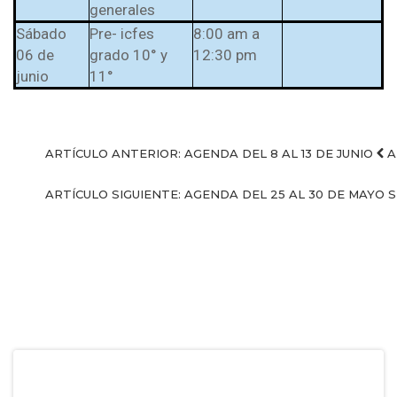
generales
Sábado
Pre- icfes
8:00 am a
06 de
grado 10° y
12:30 pm
junio
11°
ARTÍCULO ANTERIOR: AGENDA DEL 8 AL 13 DE JUNIO
A
ARTÍCULO SIGUIENTE: AGENDA DEL 25 AL 30 DE MAYO
S